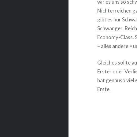
wir es uns so schw
Nichterreichen ga
gibt es nur Schw
Schwanger. Reich
Economy-Class. Sin
– alles andere = u
Gleiches sollte a
Erster oder Verl
hat genauso viel 
Erste.
Beitragsnavigat