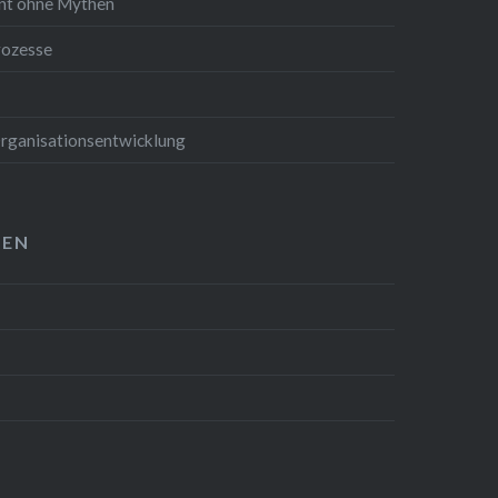
t ohne Mythen
rozesse
 Organisationsentwicklung
NEN